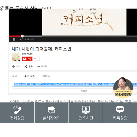
×
유투브 동영상 삽입 가이드
삽입하고자 하는 유투브 동영상의 페이지로 접속하신 후에, 동영상 밑에 있는 '공유' 
'공유'버튼을 누르면 나오는 탭들 중에 '소스코드'를 선택하시고 해당 소스코드를 복사
여넣기 합니다.
전화상담
실시간예약
전후사진
카톡상담
닫기