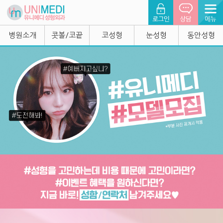
병원소개
콧볼/코끝
코성형
눈성형
동안성형