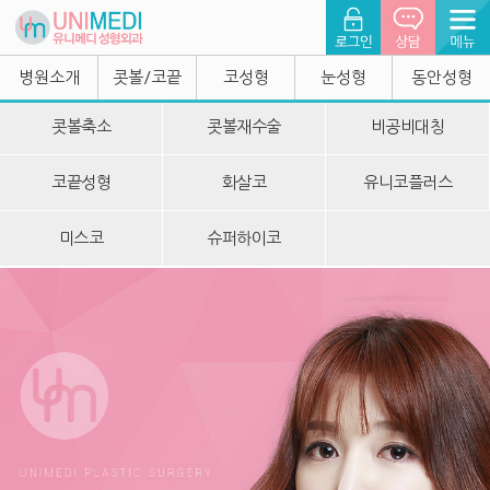
병원소개
콧볼/코끝
코성형
눈성형
동안성형
콧볼축소
콧볼재수술
비공비대칭
코끝성형
화살코
유니코플러스
미스코
슈퍼하이코